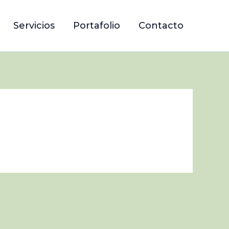
Servicios
Portafolio
Contacto