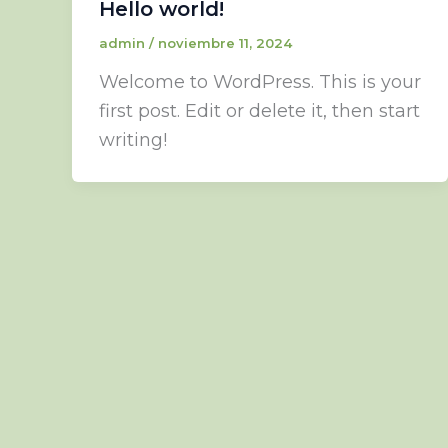
Hello world!
admin
/
noviembre 11, 2024
Welcome to WordPress. This is your
first post. Edit or delete it, then start
writing!