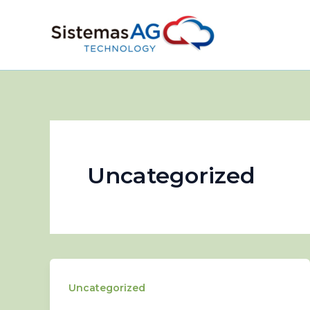
Ir
al
Sistemas AG
contenido
Uncategorized
Uncategorized